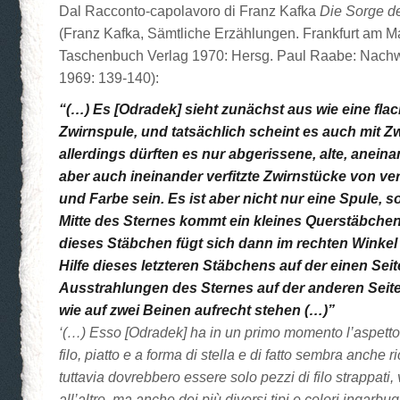
Dal Racconto-capolavoro di Franz Kafka
Die Sorge d
(Franz Kafka, Sämtliche Erzählungen. Frankfurt am M
Taschenbuch Verlag 1970: Hersg. Paul Raabe: Nachw
1969: 139-140):
“(…) Es [Odradek] sieht zunächst aus wie eine flac
Zwirnspule, und tatsächlich scheint es auch mit Z
allerdings dürften es nur abgerissene, alte, anein
aber auch ineinander verfitzte Zwirnstücke von ve
und Farbe sein. Es ist aber nicht nur eine Spule, 
Mitte des Sternes kommt ein kleines Querstäbche
dieses Stäbchen fügt sich dann im rechten Winkel 
Hilfe dieses letzteren Stäbchens auf der einen Seit
Ausstrahlungen des Sternes auf der anderen Seit
wie auf zwei Beinen aufrecht stehen (…)”
‘(…) Esso [Odradek] ha in un primo momento l’aspetto 
filo, piatto e a forma di stella e di fatto sembra anche ri
tuttavia dovrebbero essere solo pezzi di filo strappati
all’altro, ma anche dei più diversi tipi e colori ingarbugl