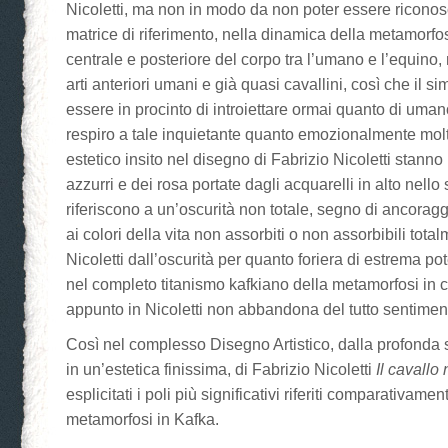
Nicoletti, ma non in modo da non poter essere riconos
matrice di riferimento, nella dinamica della metamorfos
centrale e posteriore del corpo tra l’umano e l’equino
arti anteriori umani e già quasi cavallini, così che il 
essere in procinto di introiettare ormai quanto di uman
respiro a tale inquietante quanto emozionalmente molt
estetico insito nel disegno di Fabrizio Nicoletti stanno
azzurri e dei rosa portate dagli acquarelli in alto nello
riferiscono a un’oscurità non totale, segno di ancorag
ai colori della vita non assorbiti o non assorbibili total
Nicoletti dall’oscurità per quanto foriera di estrema p
nel completo titanismo kafkiano della metamorfosi in c
appunto in Nicoletti non abbandona del tutto sentimen
Così nel complesso Disegno Artistico, dalla profonda
in un’estetica finissima, di Fabrizio Nicoletti
Il cavallo
esplicitati i poli più significativi riferiti comparativam
metamorfosi in Kafka.