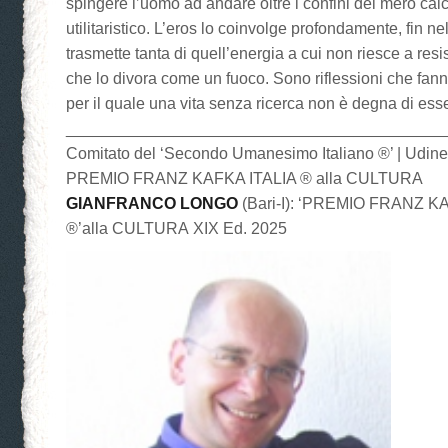
spingere l’uomo ad andare oltre i confini del mero cal
utilitaristico. L’eros lo coinvolge profondamente, fin nel
trasmette tanta di quell’energia a cui non riesce a res
che lo divora come un fuoco. Sono riflessioni che fan
per il quale una vita senza ricerca non è degna di ess
__________________________________________
Comitato del ‘Secondo Umanesimo Italiano ®’ | Udin
PREMIO FRANZ KAFKA ITALIA ® alla CULTURA
GIANFRANCO LONGO
(Bari-I): ‘PREMIO FRANZ K
®’alla CULTURA XIX Ed. 2025