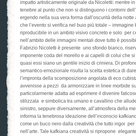
impatto artisticamente originale da Nicoletti: mentre 
tenebre al punto che non si distinguono i contorni dell
ergendo nella sua vera forma dall’oscurità della notte
che l’evento si verifica nel buio più totale – immagine
riproducibile in un ambito visivo concreto e solo per c
nell’ambito delle immagini mentali dove tutto è possibi
Fabrizio Nicoletti è presente uno sfondo bianco, riserv
imponente coda del morello e ai capelli di colui che si
quasi essi siano un gentile inizio di criniera. Di profo
semantico-emozionale risulta la scelta estetica di dar
l’impronta della scomposizione angolata di eco cubis
avvenisse a pezzi da armonizzare in linee morbide s
particolarmente adatta ad esprimere il divenire faticos
stilizzata e simbolica tra umano e cavallino che allud
sinistro, seppure diversamente, all’atmosfera della m
informa la tenebrosa ideazione dell’inconscio kafkia
come un buco nero dalla creatività che tutto ingoi per p
nell’arte. Tale kafkiana creatività si ripropone elegan