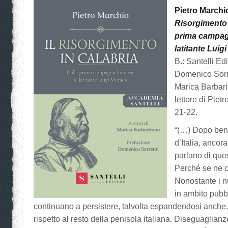
Pietro Marchi
Risorgimento 
prima campag
latitante Luig
B.: Santelli Ed
Domenico Sorre
Marica Barbarit
lettore di Piet
21-22.
“(…) Dopo ben 
d’Italia, ancor
parlano di que
Perché se ne c
Nonostante i n
in ambito pubbl
continuano a persistere, talvolta espandendosi anche,
rispetto al resto della penisola italiana. Diseguaglia