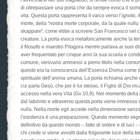
di oltrepassare una porta che da sempre evoca il som
vita. Questa porta rappresenta il varco verso l’ignoto, 
morte, della “nostra morte corporale, da la quale null
skappare”, come ebbe a scrivere San Francesco nel c
creature. La porta evoca metaforicamente anche la t
il filosofo e maestro Pitagora mentre parlava ai suoi di
aver frequentato per cinque anni la sua scuola e condo
comune, venivano ammessi a pieno titolo nella comunità.
questo era la conoscenza dell’Essenza Divina come 
spirituale dell’anima umana. La porta richiama anche q
cui parla Gesù, che poi è lui stesso, il Figlio di Dio inc
accesso nella vera Vita (Gv 10,9). Nel momento della
dal labirinto e attraverso questa porta viene immesso n
nulla. Nella morte egli accede nella dimensione senza
l’esistenza è una preparazione. Questo momento segn
definitivo da questo mondo – fatto di ombre e di luci – 
chi crede si viene avvolti dalla folgorante luce della b