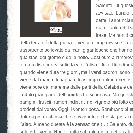
Salento. Di questo
avvisato. Lungo l
cartelli annuncia
mari il sole ed il 
frase. Ma non dice
della terra né della pietra. Il vento all’improvviso si 
trasparente sollevato da mani gigantesche che hanno
qualsiasi del giorno o della notte. Così pure all’improv
torna a distendersi sotto la vite l’olivo il fico il ficodi
quando viene dura tre giorni, ma i venti padroni sono 
viene dal mare e ti bagna e ti asciuga continuamente, 
viene pure dal mare ma dalle parti della Calabria e del
ceduto gran parte dell’umido che si portava. Ma questo
pampini, fruscii, rumori indistinti nel vigneto più folto
prodotti dal vento. Oggi il vento riposa. Sembrano piut
dolersi per qualcosa che è avvenuto o che sta per acc
l’altro. Almeno questa è la sensazione (…) Salento, due 
sole ed il vento. Non si tratta soltanto della pietra cal