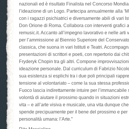
nazionali ed è risultato Finalista nel Concorso Mondi
l’ideazione di un Logo. Partecipa annualmente alla ‘M
con i ragazzi psichiatrici e diversamente abili di vari Istit
Don Orione di Roma. Collabora con interventi grafici a
remusic.it. Accanto all’impegno lavorativo e nelle arti 
per l’ammissione al Biennio Superiore del Conservator
classica, che suona in vari Istituti e Teatri. Accompa
presentazioni di scrittori e poeti, con repertorio dai chita
Fryderyk Chopin tra gli altri. Compone improvvisazioni
ideazione personale. Dal curriculum di Fabrizio Nicole
sua esistenza si esplichi tra i due poli principali rappr
tensione al volontariato – come la sua stessa professio
Fuoco lascia indirettamente intuire per l’immancabile
volontà di aiutare il prossimo quando in situazioni estr
vita – e all’arte visiva e musicale, una vita dunque che
spende precipuamente per il bene del prossimo e per il
personalità umana: l’Arte.”