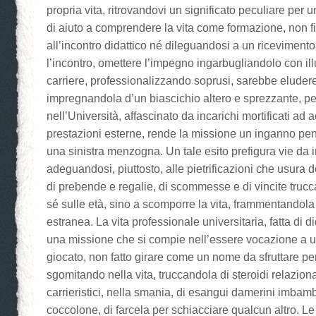
propria vita, ritrovandovi un significato peculiare per u
di aiuto a comprendere la vita come formazione, non f
all’incontro didattico né dileguandosi a un riceviment
l’incontro, omettere l’impegno ingarbugliandolo con il
carriere, professionalizzando soprusi, sarebbe eluder
impregnandola d’un biascichio altero e sprezzante, pec
nell’Università, affascinato da incarichi mortificati ad 
prestazioni esterne, rende la missione un inganno pe
una sinistra menzogna. Un tale esito prefigura vie da 
adeguandosi, piuttosto, alle pietrificazioni che usura
di prebende e regalie, di scommesse e di vincite trucc
sé sulle età, sino a scomporre la vita, frammentandola
estranea. La vita professionale universitaria, fatta di di
una missione che si compie nell’essere vocazione a u
giocato, non fatto girare come un nome da sfruttare pe
sgomitando nella vita, truccandola di steroidi relazional
carrieristici, nella smania, di esangui damerini imbamb
coccolone, di farcela per schiacciare qualcun altro. L