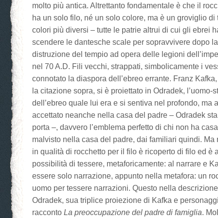
molto più antica. Altrettanto fondamentale è che il roc
ha un solo filo, né un solo colore, ma è un groviglio di tan
colori più diversi – tutte le patrie altrui di cui gli ebre
scendere le dantesche scale per sopravvivere dopo l
distruzione del tempio ad opera delle legioni dell’imp
nel 70 A.D. Fili vecchi, strappati, simbolicamente i ves
connotato la diaspora dell’ebreo errante. Franz Kafka,
la citazione sopra, si è proiettato in Odradek, l’uomo-s
dell’ebreo quale lui era e si sentiva nel profondo, ma a
accettato neanche nella casa del padre – Odradek sta
porta –, davvero l’emblema perfetto di chi non ha casa,
malvisto nella casa del padre, dai familiari quindi. M
in qualità di rocchetto per il filo è ricoperto di filo ed è
possibilità di tessere, metaforicamente: al narrare e K
essere solo narrazione, appunto nella metafora: un rocch
uomo per tessere narrazioni. Questo nella descrizione
Odradek, sua triplice proiezione di Kafka e personaggi
racconto
La preoccupazione del padre di famiglia
. Mol