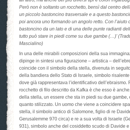
Però non è soltanto un rocchetto, bensì dal centro della
un piccolo bastoncino trasversale e a questo bastonc
poi ancora uno formando un angolo retto. Con l’aiuto d
bastoncino da un lato e di una delle punte radianti della 
tutto può stare in piedi come su due gambe (…)’ (Trad
Mascialino)
In una delle mirabili composizioni della sua immagin
dipinge in sintesi una figurazione – artistica – dell’eb
coincide con il simbolo della stella, divenuta in seguit
della bandiera dello Stato di Israele, simbolo risalente
dove già rappresentava l’identificativo dell’ebraismo
rocchetto di filo descritto da Kafka è che esso è anche
della stella, un essere che sta in piedi su due gambe
quanto stilizzato. Un uomo che viene a coincidere sp
stella, il simbolo antico di Salomone, figlio di re Dav
Gerusalemme 970 circa) e re a sua volta di Israele 
931), simbolo anche del cosiddetto scudo di Davide e 