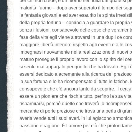
per chi non crede, è un ritorno nel nulla dal quale si p
maturità l’uomo – dopo aver superato il tempo dei so
la fantasia giovanile ed aver esaurito la spinta irresist
della propria fortuna – comincia a guardare la propria 
senza illusioni, consapevole delle cose che verament
fase della vita egli viene a trovarsi in una dupli ce con
maggiore libertà interiore rispetto agli eventi e alle co
impegnarsi nuovamente nella realizzazione di nuovi p
maturo prosegue il proprio lavoro con lo spirito del ce
si sente mai appagato per quello che ha trovato. Egli 
essersi dedicato alacremente alla ricerca del prezioso
la sua fortuna e lo ha ricompensato di tutte le fatiche
consapevole che c’è ancora tanto da scoprire. Il cercator
essere un pioniere che rischia tutto, perfino la sua vi
risparmiarsi, perché quello che troverà lo ricompenserà
mercante di perle preziose che trova una perla di gran
averla vende tutti i suoi averi. In lui agiscono armoni
passione e ragione. È l’amore per ciò che profondame