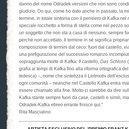
danno del nome Odradek versioni che non sono condiv
giudizio. Do qui, come ho dato anche in passato, la mia
termine, in totale sintonia con il pensiero di Kafka nel
speciale rocchetto a forma di stella come nel pezzo sop
un soggetto che non sta a casa di nessuno, sempre fuo
perché non accettato. Il termine in sé significa propri
composizione di termini dal ceco: fuori dal castello, via
una prefigurazione del successivo romanzo incompiut
sopraggiunta morte di Kafka:
Il castello
,
Das Schloss
(
grafia ai tempi di Kafka fino alla riforma ortografica de
tedesca) –, nome che sintetizza il Leitmotiv dell’esclu
ogni comunità – neanche nel Castello Kafka entra mai
essere chiamato alla fine. Molto ci sarebbe da dire sul
Kafka stante sempre fuori da case, castelli e simili, m
Odradek-Kafka ebreo errante finisce qui.”
Rita Mascialino
__________________________________________