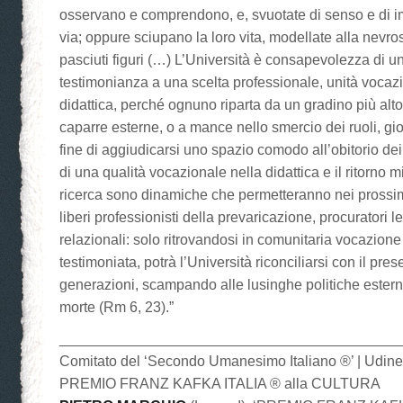
osservano e comprendono, e, svuotate di senso e di 
via; oppure sciupano la loro vita, modellate alla nevro
pasciuti figuri (…) L’Università è consapevolezza di 
testimonianza a una scelta professionale, unità vocazi
didattica, perché ognuno riparta da un gradino più alt
caparre esterne, o a mance nello smercio dei ruoli, gioc
fine di aggiudicarsi uno spazio comodo all’obitorio dei
di una qualità vocazionale nella didattica e il ritorno m
ricerca sono dinamiche che permetteranno nei prossimi 
liberi professionisti della prevaricazione, procuratori le
relazionali: solo ritrovandosi in comunitaria vocazion
testimoniata, potrà l’Università riconciliarsi con il pre
generazioni, scampando alle lusinghe politiche esterne,
morte (Rm 6, 23).”
__________________________________________
Comitato del ‘Secondo Umanesimo Italiano ®’ | Udin
PREMIO FRANZ KAFKA ITALIA ® alla CULTURA