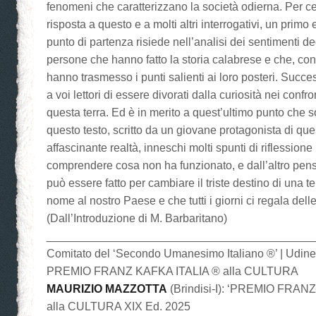
fenomeni che caratterizzano la società odierna. Per c
risposta a questo e a molti altri interrogativi, un prim
punto di partenza risiede nell’analisi dei sentimenti de
persone che hanno fatto la storia calabrese e che, co
hanno trasmesso i punti salienti ai loro posteri. Succ
a voi lettori di essere divorati dalla curiosità nei confron
questa terra. Ed è in merito a quest’ultimo punto che 
questo testo, scritto da un giovane protagonista di que
affascinante realtà, inneschi molti spunti di riflessione
comprendere cosa non ha funzionato, e dall’altro pens
può essere fatto per cambiare il triste destino di una te
nome al nostro Paese e che tutti i giorni ci regala dell
(Dall’Introduzione di M. Barbaritano)
__________________________________________
Comitato del ‘Secondo Umanesimo Italiano ®’ | Udin
PREMIO FRANZ KAFKA ITALIA ® alla CULTURA
MAURIZIO MAZZOTTA
(Brindisi-I): ‘PREMIO FRAN
alla CULTURA XIX Ed. 2025