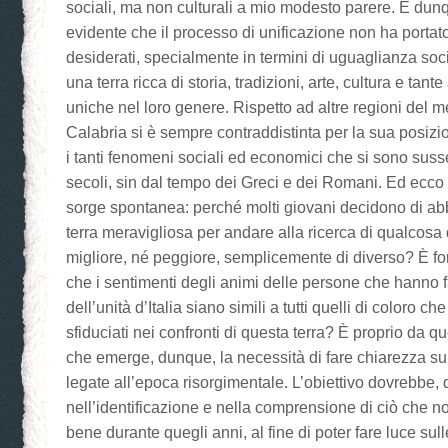
sociali, ma non culturali a mio modesto parere. È du
evidente che il processo di unificazione non ha portato 
desiderati, specialmente in termini di uguaglianza soc
una terra ricca di storia, tradizioni, arte, cultura e tante 
uniche nel loro genere. Rispetto ad altre regioni del mer
Calabria si è sempre contraddistinta per la sua posizi
i tanti fenomeni sociali ed economici che si sono susse
secoli, sin dal tempo dei Greci e dei Romani. Ed ecc
sorge spontanea: perché molti giovani decidono di a
terra meravigliosa per andare alla ricerca di qualcosa 
migliore, né peggiore, semplicemente di diverso? È fo
che i sentimenti degli animi delle persone che hanno fa
dell’unità d’Italia siano simili a tutti quelli di coloro c
sfiduciati nei confronti di questa terra? È proprio da 
che emerge, dunque, la necessità di fare chiarezza sul
legate all’epoca risorgimentale. L’obiettivo dovrebbe,
nell’identificazione e nella comprensione di ciò che n
bene durante quegli anni, al fine di poter fare luce sulle