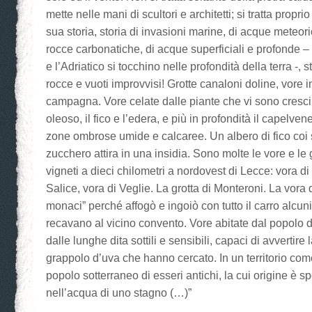
mette nelle mani di scultori e architetti; si tratta proprio 
sua storia, storia di invasioni marine, di acque meteor
rocce carbonatiche, di acque superficiali e profonde –
e l’Adriatico si tocchino nelle profondità della terra -, s
rocce e vuoti improvvisi! Grotte canaloni doline, vore 
campagna. Vore celate dalle piante che vi sono cresciut
oleoso, il fico e l’edera, e più in profondità il capelvene
zone ombrose umide e calcaree. Un albero di fico coi su
zucchero attira in una insidia. Sono molte le vore e le 
vigneti a dieci chilometri a nordovest di Lecce: vora d
Salice, vora di Veglie. La grotta di Monteroni. La vora 
monaci” perché affogò e ingoiò con tutto il carro alcun
recavano al vicino convento. Vore abitate dal popolo de
dalle lunghe dita sottili e sensibili, capaci di avvertire
grappolo d’uva che hanno cercato. In un territorio com
popolo sotterraneo di esseri antichi, la cui origine è 
nell’acqua di uno stagno (…)”
__________________________________________