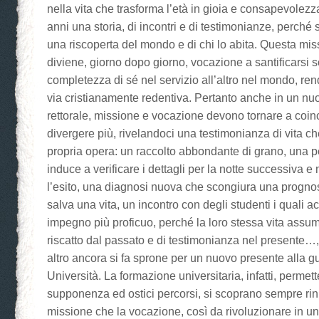
nella vita che trasforma l’età in gioia e consapevolezz
anni una storia, di incontri e di testimonianze, perché s
una riscoperta del mondo e di chi lo abita. Questa mis
diviene, giorno dopo giorno, vocazione a santificarsi
completezza di sé nel servizio all’altro nel mondo, re
via cristianamente redentiva. Pertanto anche in un n
rettorale, missione e vocazione devono tornare a coin
divergere più, rivelandoci una testimonianza di vita ch
propria opera: un raccolto abbondante di grano, una 
induce a verificare i dettagli per la notte successiva e
l’esito, una diagnosi nuova che scongiura una progno
salva una vita, un incontro con degli studenti i quali a
impegno più proficuo, perché la loro stessa vita assum
riscatto dal passato e di testimonianza nel presente…, 
altro ancora si fa sprone per un nuovo presente alla g
Università. La formazione universitaria, infatti, permett
supponenza ed ostici percorsi, si scoprano sempre rin
missione che la vocazione, così da rivoluzionare in un