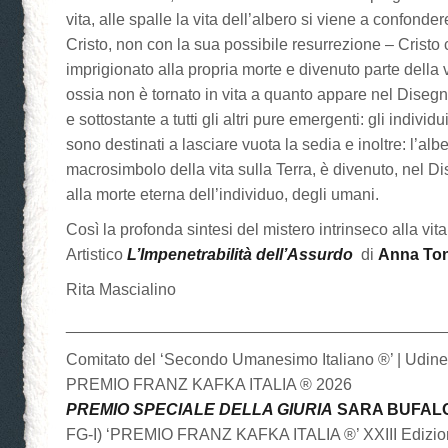
vita, alle spalle la vita dell’albero si viene a confonde
Cristo, non con la sua possibile resurrezione – Cristo c
imprigionato alla propria morte e divenuto parte della v
ossia non è tornato in vita a quanto appare nel Diseg
e sottostante a tutti gli altri pure emergenti: gli individu
sono destinati a lasciare vuota la sedia e inoltre: l’alb
macrosimbolo della vita sulla Terra, è divenuto, nel D
alla morte eterna dell’individuo, degli umani.
Così la profonda sintesi del mistero intrinseco alla vi
Artistico
L’Impenetrabilità dell’Assurdo
di
Anna Ton
Rita Mascialino
__________________________________________
Comitato del ‘Secondo Umanesimo Italiano ®’ | Udin
PREMIO FRANZ KAFKA ITALIA ® 2026
PREMIO SPECIALE DELLA GIURIA
SARA BUFAL
FG-I) ‘PREMIO FRANZ KAFKA ITALIA ®’ XXIII Edizion