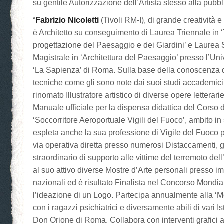
su gentile Autorizzazione dell’Artista stesso alla pubb
“
Fabrizio Nicoletti
(Tivoli RM-I), di grande creatività e 
è Architetto su conseguimento di Laurea Triennale in ‘
progettazione del Paesaggio e dei Giardini’ e Laurea 
Magistrale in ‘Architettura del Paesaggio’ presso l’Uni
‘La Sapienza’ di Roma. Sulla base della conoscenza d
tecniche come gli sono note dai suoi studi accademici 
rinomato Illustratore artistico di diverse opere letterar
Manuale ufficiale per la dispensa didattica del Corso
‘Soccorritore Aeroportuale Vigili del Fuoco’, ambito in
espleta anche la sua professione di Vigile del Fuoco p
via operativa diretta presso numerosi Distaccamenti, g
straordinario di supporto alle vittime del terremoto del
al suo attivo diverse Mostre d’Arte personali presso im
nazionali ed è risultato Finalista nel Concorso Mondi
l’ideazione di un Logo. Partecipa annualmente alla ‘M
con i ragazzi psichiatrici e diversamente abili di vari Istit
Don Orione di Roma. Collabora con interventi grafici a