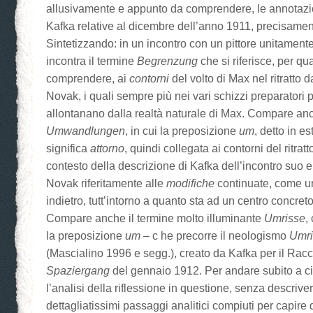
allusivamente e appunto da comprendere, le annotazion
Kafka relative al dicembre dell’anno 1911, precisame
Sintetizzando: in un incontro con un pittore unitament
incontra il termine
Begrenzung
che si riferisce, per qu
comprendere, ai
contorni
del volto di Max nel ritratto d
Novak, i quali sempre più nei vari schizzi preparatori per 
allontanano dalla realtà naturale di Max. Compare anc
Umwandlungen
, in cui la preposizione
um
, detto in e
significa
attorno
, quindi collegata ai contorni del ritra
contesto della descrizione di Kafka dell’incontro suo e 
Novak riferitamente alle
modifiche
continuate, come u
indietro, tutt’intorno a quanto sta ad un centro concret
Compare anche il termine molto illuminante
Umrisse
,
la preposizione
um
– c he precorre il neologismo
Umri
(Mascialino 1996 e segg.), creato da Kafka per il Rac
Spaziergang
del gennaio 1912. Per andare subito a ci
l’analisi della riflessione in questione, senza descrivere 
dettagliatissimi passaggi analitici compiuti per capire 