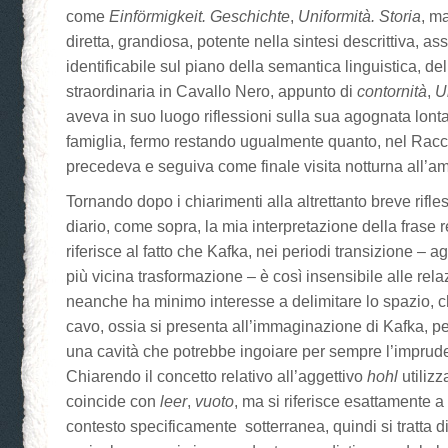
come
Einförmigkeit. Geschichte
,
Uniformità. Storia
, m
diretta, grandiosa, potente nella sintesi descrittiva, ass
identificabile sul piano della semantica linguistica, d
straordinaria in Cavallo Nero, appunto di
contornità
,
U
aveva in suo luogo riflessioni sulla sua agognata lon
famiglia, fermo restando ugualmente quanto, nel Rac
precedeva e seguiva come finale visita notturna all’am
Tornando dopo i chiarimenti alla altrettanto breve rifle
diario, come sopra, la mia interpretazione della frase re
riferisce al fatto che Kafka, nei periodi transizione –
più vicina trasformazione – è così insensibile alle re
neanche ha minimo interesse a delimitare lo spazio, 
cavo, ossia si presenta all’immaginazione di Kafka, pe
una cavità che potrebbe ingoiare per sempre l’imprude
Chiarendo il concetto relativo all’aggettivo
hohl
utilizz
coincide con
leer
,
vuoto
, ma si riferisce esattamente a
contesto specificamente sotterranea, quindi si tratta d