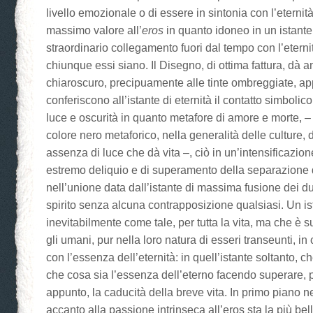
livello emozionale o di essere in sintonia con l’eternità.
massimo valore all’
eros
in quanto idoneo in un istante 
straordinario collegamento fuori dal tempo con l’eterni
chiunque essi siano. Il Disegno, di ottima fattura, dà 
chiaroscuro, precipuamente alle tinte ombreggiate, ap
conferiscono all’istante di eternità il contatto simbolic
luce e oscurità in quanto metafore di amore e morte, – 
colore nero metaforico, nella generalità delle culture,
assenza di luce che dà vita –, ciò in un’intensificazione
estremo deliquio e di superamento della separazione
nell’unione data dall’istante di massima fusione dei du
spirito senza alcuna contrapposizione qualsiasi. Un is
inevitabilmente come tale, per tutta la vita, ma che è s
gli umani, pur nella loro natura di esseri transeunti, in 
con l’essenza dell’eternità: in quell’istante soltanto, ch
che cosa sia l’essenza dell’eterno facendo superare, p
appunto, la caducità della breve vita. In primo piano 
accanto alla passione intrinseca all’eros sta la più bella