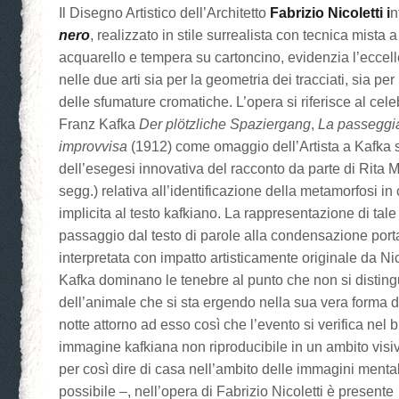
Il Disegno Artistico dell’Architetto
Fabrizio Nicoletti i
n
nero
, realizzato in stile surrealista con tecnica mista 
acquarello e tempera su cartoncino, evidenzia l’ecce
nelle due arti sia per la geometria dei tracciati, sia per 
delle sfumature cromatiche. L’opera si riferisce al cele
Franz Kafka
Der plötzliche Spaziergang
,
La passeggi
improvvisa
(1912) come omaggio dell’Artista a Kafka 
dell’esegesi innovativa del racconto da parte di Rita 
segg.) relativa all’identificazione della metamorfosi in
implicita al testo kafkiano. La rappresentazione di tal
passaggio dal testo di parole alla condensazione port
interpretata con impatto artisticamente originale da Nic
Kafka dominano le tenebre al punto che non si disting
dell’animale che si sta ergendo nella sua vera forma da
notte attorno ad esso così che l’evento si verifica nel b
immagine kafkiana non riproducibile in un ambito visi
per così dire di casa nell’ambito delle immagini mental
possibile –, nell’opera di Fabrizio Nicoletti è present