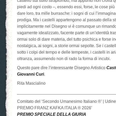
castello sta sullo strapiombo, ma appunto non crolla 
piedi ad ogni costo –, essendo essi, forse, le cose più 
dare loro, tra mille burrasche: i sogni di cui l’immagi
prodiga. Ma i castelli appartengono al passato della st
implicitamente nel Disegno vi è comunque un rimand
vagamente idealizzato, facente parte di un’identità tr
ormai solo di dare materia, del tutto psichica e forse
nostalgica, ai sogni, a storie ormai sepolte. Se i castel
sotto i colpi del tempo e delle tempeste, i castelli in a
oltranza, assumendo non di rado la forma di incubi.
Questo pare dire l’interessante Disegno Artistico
Caste
Giovanni Curi
.
Rita Mascialino
__________________________________________
Comitato del ‘Secondo Umanesimo Italiano ®’ | Udin
PREMIO FRANZ KAFKA ITALIA ® 2026’
PREMIO SPECIALE DELLA GIURIA