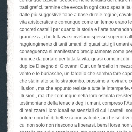
tratti grafici, termine che evoca in ogni caso spazialit
dalle più suggestive fiabe a base di re e regine, cavalie
vita aristocratica e comunque come un tempo erano le 
concreti castelli per quanto la storia e l’arte tramand
grandezza, che tuttavia si rivelano spesso superiori al
raggiungimento di tanti umani, di quasi tutti gli umani 
conseguenza si manifestano precipuamente come pesan
rinunce da portare per tutta la vita, quasi come incubi
duplice Disegno di Giovanni Curi, un fardello in mezzo
vento e le burrasche, un fardello che sembra fare capo
che sta in alto sullo strapiombo, prossimo a rovinare
illusioni, ma che appunto resiste a tutte le intemperie. C
illusioni, ma che comunque nella loro ostinata resiste
testimoniano della tenacia degli umani, compreso l’Aut
di realizzare i loro ideali esistenziali di cui i castelli 
potere nonché di bellezza onnivalente, anche se diven
cui non solo non riescono a liberarsi, bensì forse non v