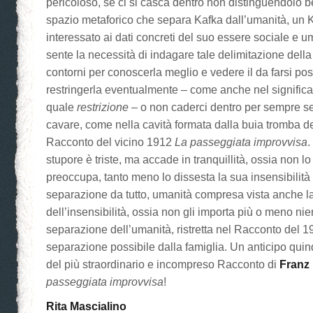
pericoloso, se ci si casca dentro non distinguendolo be
spazio metaforico che separa Kafka dall’umanità, un 
interessato ai dati concreti del suo essere sociale e
sente la necessità di indagare tale delimitazione dell
contorni per conoscerla meglio e vedere il da farsi pos
restringerla eventualmente – come anche nel significa
quale
restrizione –
o non caderci dentro per sempre s
cavare, come nella cavità formata dalla buia tromba de
Racconto del vicino 1912
La passeggiata improvvisa
.
stupore è triste, ma accade in tranquillità, ossia non lo
preoccupa, tanto meno lo dissesta la sua insensibilità 
separazione da tutto, umanità compresa vista anche la
dell’insensibilità, ossia non gli importa più o meno nie
separazione dell’umanità, ristretta nel Racconto del 19
separazione possibile dalla famiglia. Un anticipo quin
del più straordinario e incompreso Racconto di
Franz
passeggiata improvvisa
!
Rita Mascialino