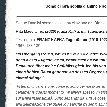
Uomo di rara nobiltà d’animo e bo
__________________________________________
Segue l’analisi semantica di una citazione dai Diari d
Rita Mascialino,
(2026) Franz Kafka: dai Tagebüch
Testo citato:
FRANZ KAFKA Tagebücher
(1910-192
1967: 138-139:
“In Übergangszeiten, wie es für mich die letzte W
noch dieser Augenblick ist, erfaßt mich oft ein tra
Erstaunen über meine Gefühllosigkeit. Ich bin von
einen hohlen Raum getrennt, an dessen Begrenzun
einmal dränge.”
“In tempi di transizione, come lo sono per me la sett
certamente questo momento, mi afferra spesso un tris
sulla mia insensibilità. Sono separato da tutte le cos
alla delimitazione del quale io neanche mi sento spint