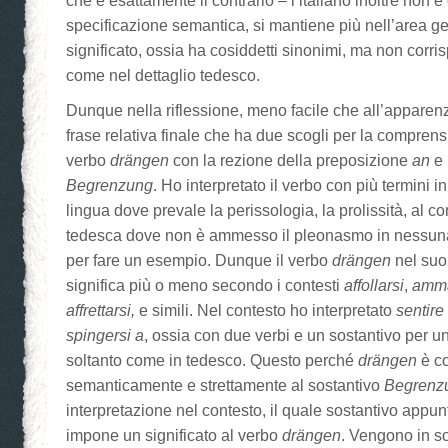
che è esattamente il contrario – l’italiano inoltre non è 
specificazione semantica, si mantiene più nell’area g
significato, ossia ha cosiddetti sinonimi, ma non corris
come nel dettaglio tedesco.
Dunque nella riflessione, meno facile che all’apparenza
frase relativa finale che ha due scogli per la comprensi
verbo
drängen
con la rezione della preposizione
an
e 
Begrenzung
. Ho interpretato il verbo con più termini i
lingua dove prevale la perissologia, la prolissità, al co
tedesca dove non è ammesso il pleonasmo in nessun
per fare un esempio. Dunque il verbo
drängen
nel suo 
significa più o meno secondo i contesti
affollarsi
,
amma
affrettarsi,
e simili. Nel contesto ho interpretato
sentir
e
spingersi
a
, ossia con due verbi e un sostantivo per u
soltanto come in tedesco. Questo perché
drängen
è co
semanticamente e strettamente al sostantivo
Begrenz
interpretazione nel contesto, il quale sostantivo appun
impone un significato al verbo
drängen
. Vengono in so