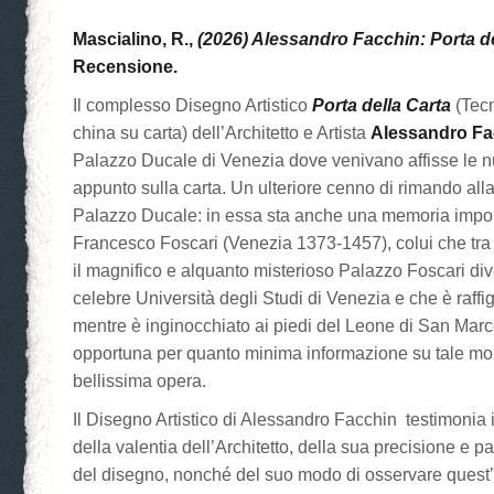
Mascialino, R.,
(2026) Alessandro Facchin: Porta de
Recensione.
Il complesso Disegno Artistico
Porta della Carta
(Tecn
china su carta) dell’Architetto e Artista
Alessandro Fa
Palazzo Ducale di Venezia dove venivano affisse le n
appunto sulla carta. Un ulteriore cenno di rimando alla
Palazzo Ducale: in essa sta anche una memoria impo
Francesco Foscari (Venezia 1373-1457), colui che tra l
il magnifico e alquanto misterioso Palazzo Foscari di
celebre Università degli Studi di Venezia e che è raffi
mentre è inginocchiato ai piedi del Leone di San Marco
opportuna per quanto minima informazione su tale m
bellissima opera.
Il Disegno Artistico di Alessandro Facchin testimoni
della valentia dell’Architetto, della sua precisione e p
del disegno, nonché del suo modo di osservare quest’