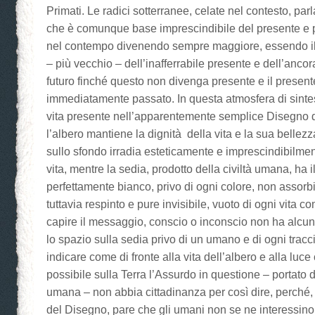
Primati. Le radici sotterranee, celate nel contesto, pa
che è comunque base imprescindibile del presente e po
nel contempo divenendo sempre maggiore, essendo il
– più vecchio – dell’inafferrabile presente e dell’ancor
futuro finché questo non divenga presente e il presen
immediatamente passato. In questa atmosfera di sintes
vita presente nell’apparentemente semplice Disegno d
l’albero mantiene la dignità della vita e la sua bellezz
sullo sfondo irradia esteticamente e imprescindibilmen
vita, mentre la sedia, prodotto della civiltà umana, ha i
perfettamente bianco, privo di ogni colore, non assorb
tuttavia respinto e pure invisibile, vuoto di ogni vita
capire il messaggio, conscio o inconscio non ha alcun
lo spazio sulla sedia privo di un umano e di ogni tracc
indicare come di fronte alla vita dell’albero e alla luce
possibile sulla Terra l’Assurdo in questione – portato d
umana – non abbia cittadinanza per così dire, perché,
del Disegno, pare che gli umani non se ne interessino