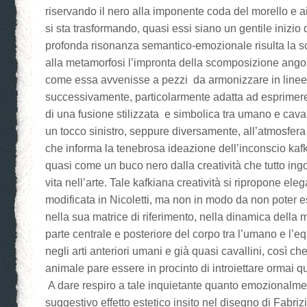
riservando il nero alla imponente coda del morello e ai
si sta trasformando, quasi essi siano un gentile inizio d
profonda risonanza semantico-emozionale risulta la sc
alla metamorfosi l’impronta della scomposizione angol
come essa avvenisse a pezzi da armonizzare in line
successivamente, particolarmente adatta ad esprimere 
di una fusione stilizzata e simbolica tra umano e cava
un tocco sinistro, seppure diversamente, all’atmosfer
che informa la tenebrosa ideazione dell’inconscio ka
quasi come un buco nero dalla creatività che tutto ingo
vita nell’arte. Tale kafkiana creatività si ripropone el
modificata in Nicoletti, ma non in modo da non poter e
nella sua matrice di riferimento, nella dinamica della 
parte centrale e posteriore del corpo tra l’umano e l’
negli arti anteriori umani e già quasi cavallini, così che
animale pare essere in procinto di introiettare ormai q
A dare respiro a tale inquietante quanto emozionalme
suggestivo effetto estetico insito nel disegno di Fabrizi