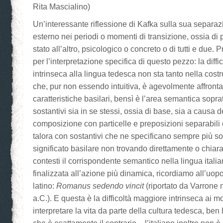
Rita Mascialino)
Un’interessante riflessione di Kafka sulla sua separa
esterno nei periodi o momenti di transizione, ossia d
stato all’altro, psicologico o concreto o di tutti e due
per l’interpretazione specifica di questo pezzo: la diffi
intrinseca alla lingua tedesca non sta tanto nella cost
che, pur non essendo intuitiva, è agevolmente affronta
caratteristiche basilari, bensì è l’area semantica soprat
sostantivi sia in se stessi, ossia di base, sia a causa d
composizione con particelle e preposizioni separabili 
talora con sostantivi che ne specificano sempre più sot
significato basilare non trovando direttamente o chiar
contesti il corrispondente semantico nella lingua ital
finalizzata all’azione più dinamica, ricordiamo all’uop
latino:
Romanus sedendo vincit
(riportato da Varrone 
a.C.). E questa è la difficoltà maggiore intrinseca ai m
interpretare la vita da parte della cultura tedesca, ben