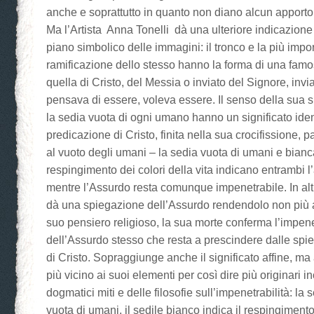
anche e soprattutto in quanto non diano alcun apporto 
Ma l’Artista Anna Tonelli dà una ulteriore indicazione
piano simbolico delle immagini: il tronco e la più impor
ramificazione dello stesso hanno la forma di una famos
quella di Cristo, del Messia o inviato del Signore, invi
pensava di essere, voleva essere. Il senso della sua 
la sedia vuota di ogni umano hanno un significato ident
predicazione di Cristo, finita nella sua crocifissione, p
al vuoto degli umani – la sedia vuota di umani e bianc
respingimento dei colori della vita indicano entrambi l
mentre l’Assurdo resta comunque impenetrabile. In altri
dà una spiegazione dell’Assurdo rendendolo non più a
suo pensiero religioso, la sua morte conferma l’impene
dell’Assurdo stesso che resta a prescindere dalle spi
di Cristo. Sopraggiunge anche il significato affine, ma
più vicino ai suoi elementi per così dire più originari 
dogmatici miti e delle filosofie sull’impenetrabilità: la 
vuota di umani, il sedile bianco indica il respingimento