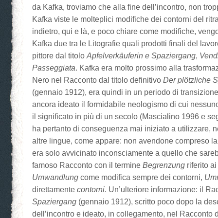
da Kafka, troviamo che alla fine dell’incontro, non tro
Kafka viste le molteplici modifiche dei contorni del ritr
indietro, qui e là, e poco chiare come modifiche, veng
Kafka due tra le Litografie quali prodotti finali del lav
pittore dal titolo
Apfelverkäuferin e Spaziergang
,
Vendi
Passeggiata
. Kafka era molto prossimo alla trasforma
Nero nel Racconto dal titolo definitivo
Der plötzliche 
(gennaio 1912), era quindi in un periodo di transizio
ancora ideato il formidabile neologismo di cui nessuno
il significato in più di un secolo (Mascialino 1996 e s
ha pertanto di conseguenza mai iniziato a utilizzare, n
altre lingue, come appare: non avendone compreso la
era solo avvicinato inconsciamente a quello che sareb
famoso Racconto con il termine
Begrenzung
riferito a
Umwandlung
come modifica sempre dei contorni,
Umr
direttamente
contorni
. Un’ulteriore informazione: il R
Spaziergang
(gennaio 1912), scritto poco dopo la desc
dell’incontro e ideato, in collegamento, nel Racconto