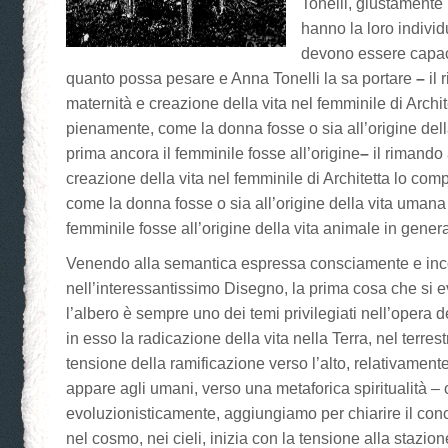
Tonelli, giustamente
hanno la loro individ
devono essere capaci
quanto possa pesare e Anna Tonelli la sa portare
–
il
maternità e creazione della vita nel femminile di Archi
pienamente, come la donna fosse o sia all’origine del
prima ancora il femminile fosse all’origine
–
il rimando 
creazione della vita nel femminile di Architetta lo co
come la donna fosse o sia all’origine della vita umana
femminile fosse all’origine della vita animale in genera
Venendo alla semantica espressa consciamente e in
nell’interessantissimo Disegno, la prima cosa che si 
l’albero è sempre uno dei temi privilegiati nell’opera d
in esso la radicazione della vita nella Terra, nel terres
tensione della ramificazione verso l’alto, relativamente
appare agli umani, verso una metaforica spiritualità –
evoluzionisticamente, aggiungiamo per chiarire il conce
nel cosmo, nei cieli, inizia con la tensione alla stazion