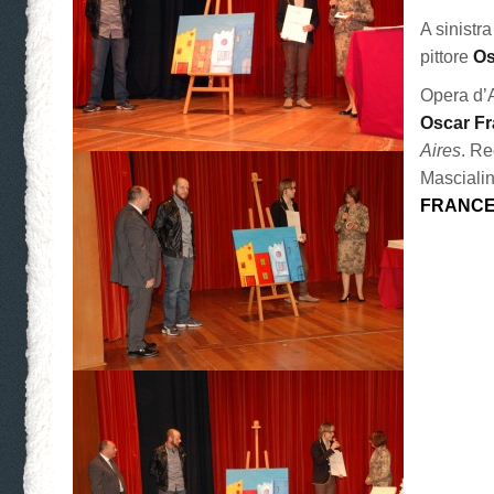
A sinistra
pittore
Os
Opera d’
Oscar Fr
Aires
. Re
Masciali
FRANC