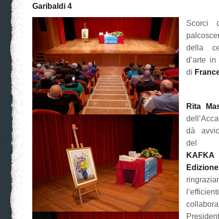
Garibaldi 4
Scorci 
palcoscen
della c
d’arte i
di
Franc
Rita Ma
dell’Acc
dà avvio
de
KAFKA
Edizio
ringr
l’efficien
collab
Preside