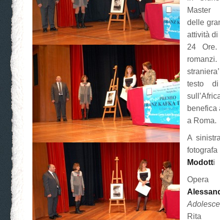
Master i
delle gr
attività d
24 Ore.
romanzi.
straniera
testo d
sull’Af
benefica 
a Roma.
A sinistr
fotograf
Modott
i
Opera d
Alessan
Adolesc
Rita