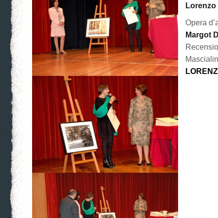
Lorenzo
Opera d’a
Margot D
Recensio
Masciali
LOREN