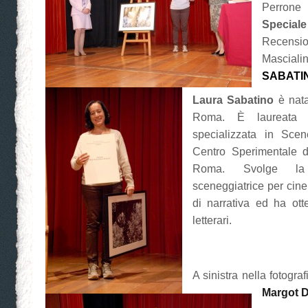
Perron
Specia
Recen
Masc
SABATI
Laura Sabatino
è nata
Roma. È laureata 
specializzata in Scen
Centro Sperimentale d
Roma. Svolge la 
sceneggiatrice per cine
di narrativa ed ha ott
letterari.
A sinistra nella fotograf
Margot D