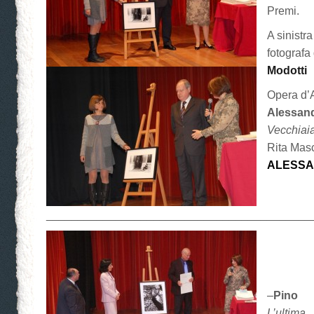
Premi.
A sinistra
fotografa
Modotti
Opera d’
Alessand
Vecchiai
Rita Masc
ALESSA
__________________________________________
–
Pino 
L’ultim