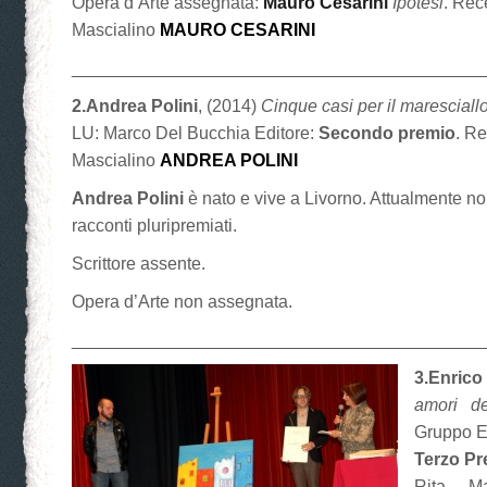
Opera d’Arte assegnata:
Mauro Cesarini
Ipotesi
. Rec
Mascialino
MAURO CESARINI
__________________________________________
2.Andrea Polini
, (2014)
Cinque casi per il maresciallo
LU: Marco Del Bucchia Editore:
Secondo premio
. R
Mascialino
ANDREA POLINI
Andrea Polini
è nato e vive a Livorno. Attualmente n
racconti pluripremiati.
Scrittore assente.
Opera d’Arte non assegnata.
__________________________________________
3.Enrico
amori del
Gruppo Ed
Terzo Pr
Rita M