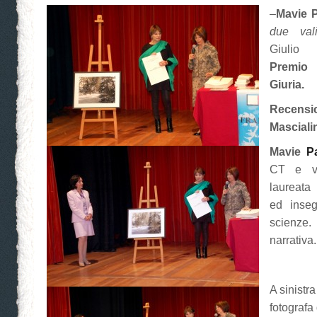
–
Mavie P
due val
Giulio 
Premio
Giuria.
Recen
Mascial
Mavie
Pa
CT e v
laureata
ed inse
scienze
narrativa.
A sinistra
fotografa