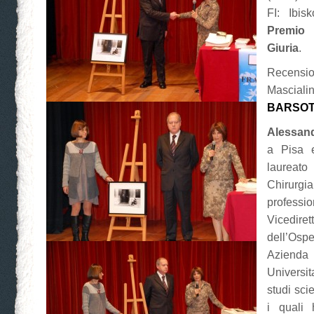
FI: Ibis
Premio
Giuria
.
Recen
Mascia
BARSOT
Alessand
a Pisa 
laurea
Chirur
profess
Vicedir
dell’O
Aziend
Universi
studi sci
i quali 