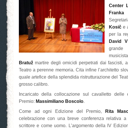
Center 
Frank
Segretar
Kosič
e a
per la re
David V
grande
musicis
Bratuž
martire degli omicidi perpetrati dai fascisti, al
Teatro a perenne memoria. Cita infine l’architetto sl
quale artefice della splendida ristrutturazione del Teatr
grosso calibro.
Incaricato della collocazione sul cavalletto delle
Premio:
Massimiliano Boscolo
.
Come ad ogni Edizione del Premio,
Rita Masc
celebrazione con una breve conferenza relativa 
scrittore e come uomo. L’argomento della IV Edizion