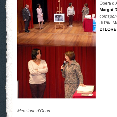
Opera d’
Margot D
corrispo
di Rita M
DI LOR
__________________________________________
Menzione d’Onore
: