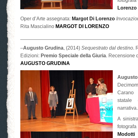
fotografa
Lorenzo
Oper d’Arte assegnata:
Margot Di Lorenzo
Invocazio
Rita Mascialino
MARGOT DI LORENZO
__________________________________________
–
Augusto Grudina
, (2014)
Sequestrato dal destino
. 
Edizioni:
Premio Speciale della Giuria
. Recensione d
AUGUSTO GRUDINA
Augusto
Decimom
Carano
statale
narrativa.
A sinistr
fotograf
Modotti