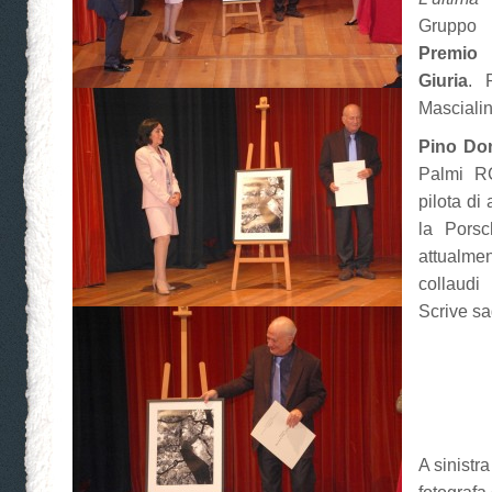
Gruppo 
Premio
Giuria
. 
Masciali
Pino Do
Palmi RC
pilota di
la Pors
attualm
collaudi
Scrive sa
A sinistra