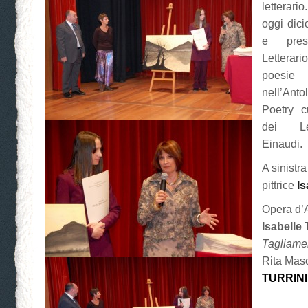
letterari
oggi dici
e pres
Letterar
poesie
nell’Anto
Poetry c
dei Le
Einaudi.
A sinistra
pittrice
Is
Opera d’
Isabelle 
Tagliame
Rita Mas
TURRINI