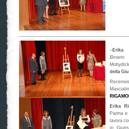
__________________________________________
–
Erika 
Binario
Mobydic
della Giu
Recen
Masc
RIGAMO
Erika R
Parma e 
lavora co
in Giur