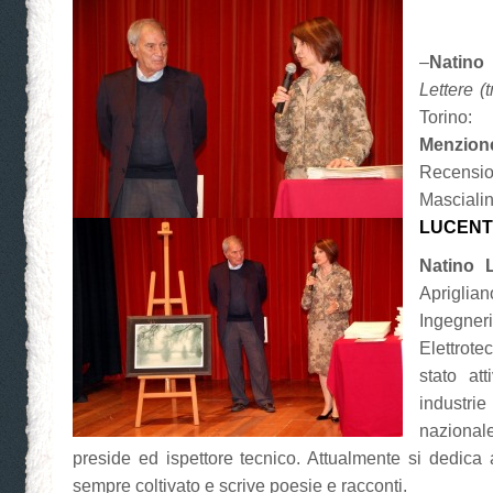
–
Natino
Lettere (
Torino:
Menzi
Recen
Masc
LUCENT
Natino 
Aprigli
Ingegn
Elettro
stato at
industr
nazional
preside ed ispettore tecnico. Attualmente si dedica 
sempre coltivato e scrive poesie e racconti.