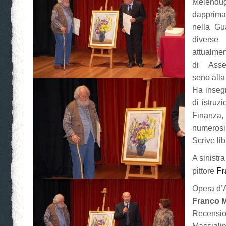
Melen
dapprima
nella Gu
diverse
attualmen
di Asses
seno all
Ha insegna
di istruz
Finanz
numerosi 
Scrive lib
A sinistra
pittore
Fr
Opera d’
Franco 
Recensio