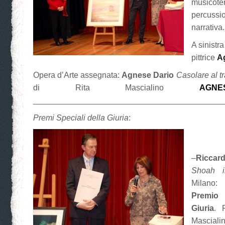
music
percussio
narrativa.
A sinistra
pittrice
A
Opera d’Arte assegnata:
Agnese Dario
Casolare al t
di Rita Mascialino
AGN
__________________________________________
Premi Speciali della Giuria
:
–
Riccar
Shoah i
Milano
Premio
Giuria
. 
Masci