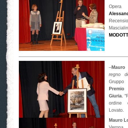
Opera d
Alessand
Recen
Mascia
MODOTT
__________________________________________
–
Mauro 
regno d
Gruppo 
Premio
Giuria
. “
ordine 
Lovato.
Mauro L
Verona