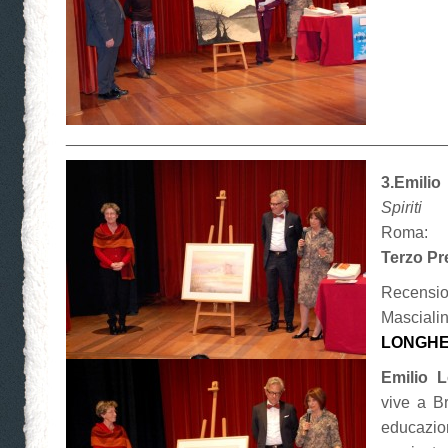
__________________________________________
3.Emili
Spiriti
Roma: 
Terzo Pr
Recensio
Masciali
LONGH
Emilio 
vive a B
educaz