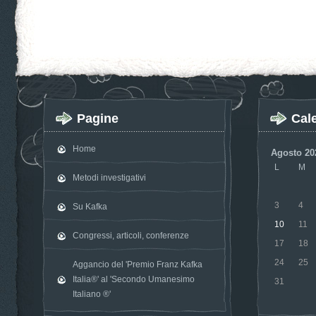
Pagine
Cal
Home
Agosto 20
L
M
Metodi investigativi
3
4
Su Kafka
10
11
Congressi, articoli, conferenze
17
18
24
25
Aggancio del 'Premio Franz Kafka
Italia®' al 'Secondo Umanesimo
31
Italiano ®'