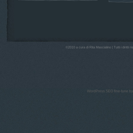
©2010 a cura di Rita Mascialino | Tutti i diri
WordPress SEO fine-tune b