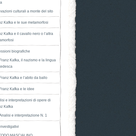
ka
vazioni culturali a monte del sito
nz Kafka e le sue metamorfosi
z Kafka e il cavallo nero o l’altra
amorfosi
essioni biografiche
Franz Kafka, il nazismo e la lingua
tedesca
Franz Kafka e l’abito da ballo
Franz Kafka e le idee
isi e interpretazioni di opere di
nz Kafka
Analisi e interpretazione N. 1
nvestigativi
TODO MASCIALINO