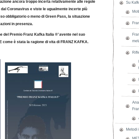
azione ancora troppo incerta relativamente alle regole
Su Kaf
dal Coronavirus e viste le ugualmente incerte più
Moti
sso obbligatorio o meno di Green Pass, la situazione
Fra
azioni in presenza.
e del Premio Franz Kafka Italia ®’ avente nel suo
Fran
met
 come è stata la ragione di vita di FRANZ KAFKA.
Rifl
Anal
Fra
Metodi i
ME