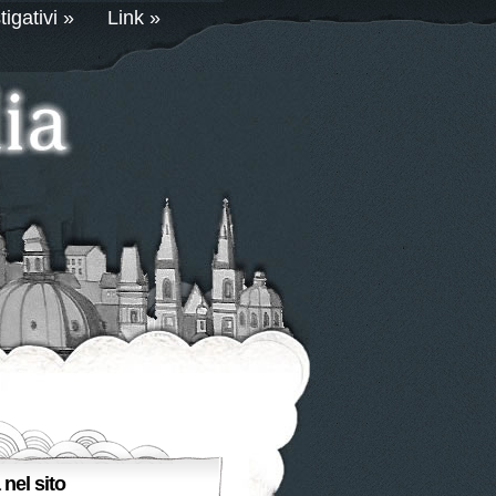
igativi
»
Link
»
 nel sito