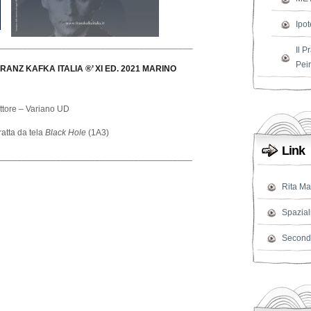
Ipot
________________________________________
Il 
Peir
ANZ KAFKA ITALIA ®’ XI ED. 2021
MARINO
rittore – Variano UD
ratta da tela
Black Hole
(1A3)
Link
________________________________________
Rita Ma
Spazial
Second