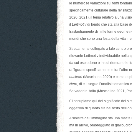
le numerose variazioni sui temi fondam
specificamente culturale della rivisitaz
2020, 2021), il tema relativo a una visio
il
Leitmotiv
di fondo che sta alla base d
frastagliamento di mille forme geomet
mondi che sono una festa della vita nei 
Strettamente collegato a tale centro pro
rilevante Leitmotiv individuabile nell
da cui esplodono e in cui rientrano le for
raffigurato specificamente e tra l’altro n
nucleari
(Mascialino 2020) e come espl
Nero
, di cui segue l’analisi semantica
Salvador in Italia (Mascialino 2021, Pad
Ci occupiamo qui del significato dei simb
oggettiva di quanto sta nel testo dell’op
A sinistra dell’immagine sta una matita
ma in arrivo, ombreggiato di giallo, cr