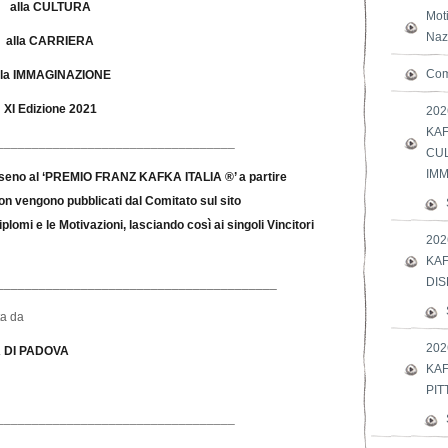
alla CULTURA
Moti
Nazi
alla CARRIERA
Com
lla IMMAGINAZIONE
XI Edizione 2021
202
KAF
__________________________________
CU
IMM
in seno al ‘PREMIO FRANZ KAFKA ITALIA ®’ a partire
on vengono pubblicati dal Comitato sul sito
Diplomi e le Motivazioni, lasciando così ai singoli Vincitori
202
KAF
DIS
________________________________________
ta da
202
 DI PADOVA
KAF
PIT
__________________________________