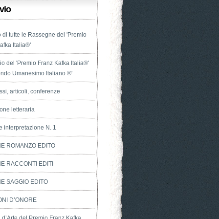
vio
o di tutte le Rassegne del 'Premio
fka Italia®'
o del 'Premio Franz Kafka Italia®'
ondo Umanesimo Italiano ®'
si, articoli, conferenze
one letteraria
e interpretazione N. 1
NE ROMANZO EDITO
E RACCONTI EDITI
E SAGGIO EDITO
ONI D’ONORE
a d’Arte del Premio Franz Kafka