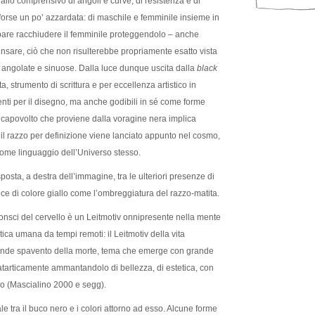
allo comprensivo di angoli e curve, di resistenza e di
 forse un po’ azzardata: di maschile e femminile insieme in
 pare racchiudere il femminile proteggendolo – anche
nsare, ciò che non risulterebbe propriamente esatto vista
e angolate e sinuose. Dalla luce dunque uscita dalla
black
a, strumento di scrittura e per eccellenza artistico in
nti per il disegno, ma anche godibili in sé come forme
azzo capovolto che proviene dalla voragine nera implica
il razzo per definizione viene lanciato appunto nel cosmo,
come linguaggio dell’Universo stesso.
posta, a destra dell’immagine, tra le ulteriori presenze di
uce di colore giallo come l’ombreggiatura del razzo-matita.
consci del cervello è un Leitmotiv onnipresente nella mente
ca umana da tempi remoti: il Leitmotiv della vita
ande spavento della morte, tema che emerge con grande
catarticamente ammantandolo di bellezza, di estetica, con
no (Mascialino 2000 e segg).
e tra il buco nero e i colori attorno ad esso. Alcune forme