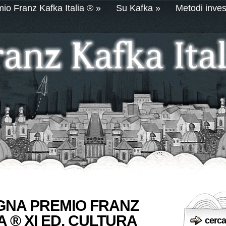
io Franz Kafka Italia ®
»
Su Kafka
»
Metodi invest
GNA PREMIO FRANZ
A ® XI ED. CULTURA
cerca