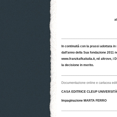
a
______________________________
In continuità con la prassi adottata 
dall’anno della Sua fondazione 2011 n
www.franzkafkaitalia.it
, né altrove, i 
la decisione in merito.
______________________________
Documentazione online e cartacea edi
CASA EDITRICE CLEUP UNIVERSITÀ
Impaginazione MARTA FERRO
______________________________