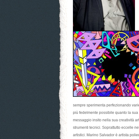
sempre sperimenta perfezionando varie 
più fedelmente possibile quanto la sua
messaggio insito nella sua creatività ar
strumenti tecnici. Soprattutto eccelle ne
artistici. Marino Salvador è artista poli