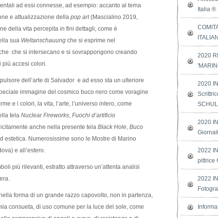
entali ad essi connesse, ad esempio: accanto al tema
Italia ®
ione e attualizzazione della
pop art
(Mascialino 2019,
COMIT
ne della vita percepita in fini dettagli, come è
ITALIA
ella sua
Weltanschauung
che si esprime nel
riche che si intersecano e si sovrappongono creando
2020 R
più accesi colori.
'MARIN
pulsore dell’arte di Salvador e ad esso sta un ulteriore
2020 IN
a speciale immagine del cosmico buco nero come voragine
Scrittr
me e i colori, la vita, l’arte, l’universo intero, come
SCHU
ella tela
Nuclear
Fireworks
,
Fuochi d’artificio
2020 IN
icitamente anche nella presente tela
Black Hole
,
Buco
Giornal
 ed estetica. Numerosissime sono le Mostre di Marino
ova) e all’estero.
2022 IN
pittri
oli più rilevanti, estratto attraverso un’attenta analisi
era.
2022 IN
Fotogra
 nella forma di un grande razzo capovolto, non in partenza,
omia consueta, di uso comune per la luce del sole, come
Informa