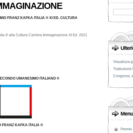
MMAGINAZIONE
IO FRANZ KAFKA ITALIA ® XI ED. CULTURA
ia ® alla Cultura Carriera Immaginazione XI Ed. 2021
Ulter
Visualizza g
Traduzione l
Congressi, a
SECONDO UMANESIMO ITALIANO ®
Menu 
 FRANZ KAFKA ITALIA ®
Premio 