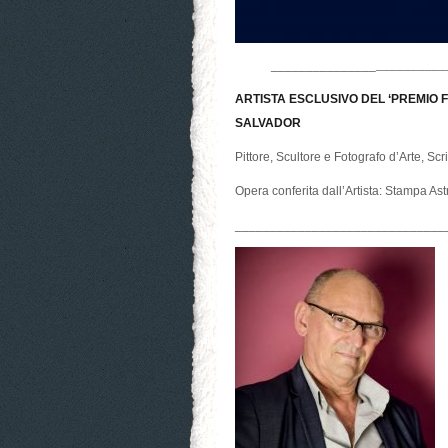
_______________
__________
ARTISTA ESCLUSIVO DEL ‘PREMIO FR
SALVADOR
Pittore, Scultore e Fotografo d’Arte, Sc
Opera conferita dall’Artista: Stampa Ast
______________________________