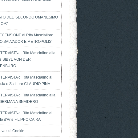
ATO DEL 'SECONDO UMANESIMO
NO ®'
ECENSIONE di Rita Mascialino:
O SALVADOR E METROPOLIS'
TERVISTA di Rita Mascialino alla
ice SIBYL VON DER
LENBURG
TERVISTA di Rita Mascialino al
ista e Scrittore CLAUDIO PINA
TERVISTA di Rita Mascialino alla
ce GERMANA SNAIDERO
TERVISTA di Rita Mascialino al
fo d'Arte FILIPPO CAIRA
tiva sui Cookie