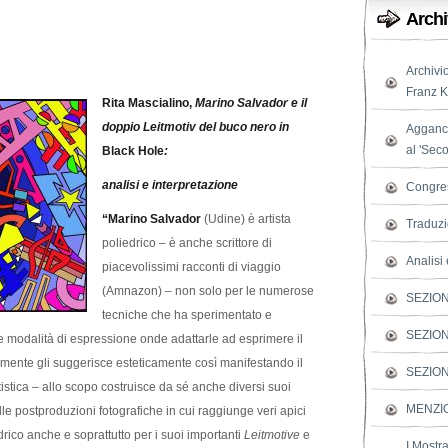
Archi
Archivi
Franz Ka
Rita Mascialino,
Marino Salvador e il
doppio Leitmotiv del buco nero in
Agganci
al 'Sec
Black Hole
:
analisi e interpretazione
Congres
“Marino Salvador
(Udine) è artista
Traduzi
poliedrico – è anche scrittore di
Analisi 
piacevolissimi racconti di viaggio
(Amnazon) – non solo per le numerose
SEZIO
tecniche che ha sperimentato e
SEZION
modalità di espressione onde adattarle ad esprimere il
 mente gli suggerisce esteticamente così manifestando il
SEZION
tistica – allo scopo costruisce da sé anche diversi suoi
MENZI
lle postproduzioni fotografiche in cui raggiunge veri apici
edrico anche e soprattutto per i suoi importanti
Leitmotive
e
I Mostr