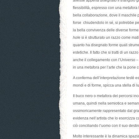
avesse appena disegnato il triangolo gi
flessibilità, espresso con una metafora
bella collaborazione, dove il maschile
forse chiudendolo in sé, si potrebbe pe
la bella convivenza delle diverse form
hole
si è strutturato un razzo come matit
quanto ha disegnato forme quali strume
estetiche. Il fatto che si tratti di un r
anche il collegamento con l’Universo – 
in una metafora per l’arte che la pone 
A conferma dell’interpretazione testé es
mondi e di forme, spicca una stella di l
Il buco nero o metafora dei percorsi in
umana, quindi nella semiotica e semanti
ossimoricamente rappresentato dal gr
evidenza nell’artista che lo esorcizza 
ciò conciliando l’uomo con il suo desti
Molto interessante è la dinamica spazial